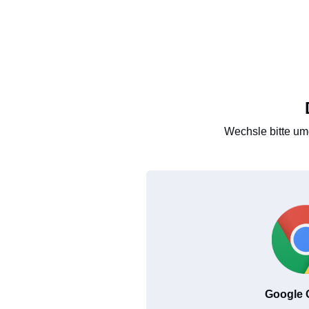
Wechsle bitte um
Google