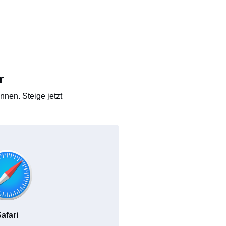
r
nen. Steige jetzt
afari