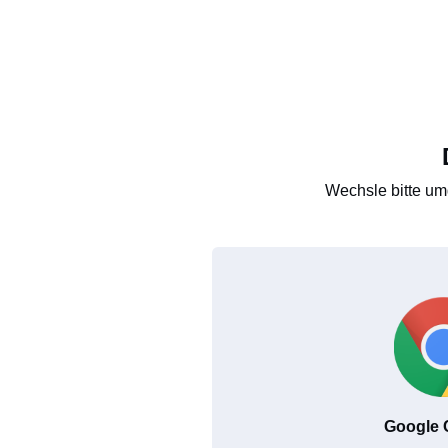
Wechsle bitte um
Google