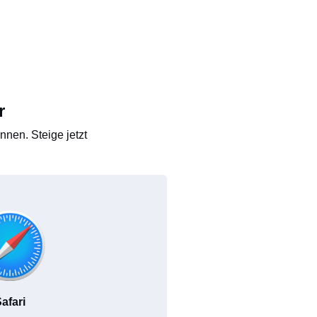
r
nen. Steige jetzt
afari