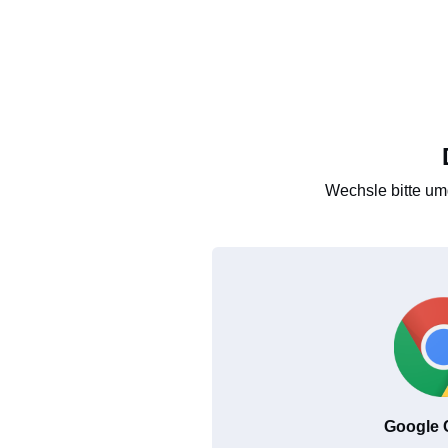
Wechsle bitte um
Google