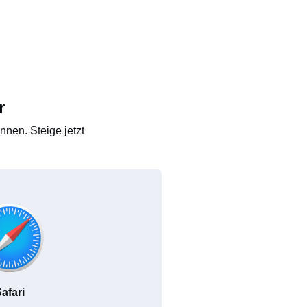
r
nen. Steige jetzt
afari