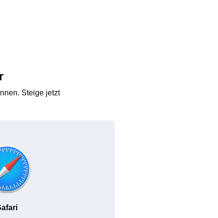
r
nen. Steige jetzt
afari