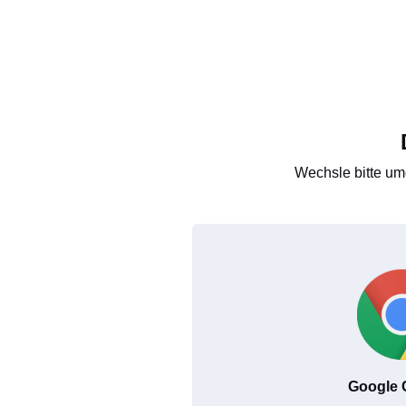
Wechsle bitte um
Google