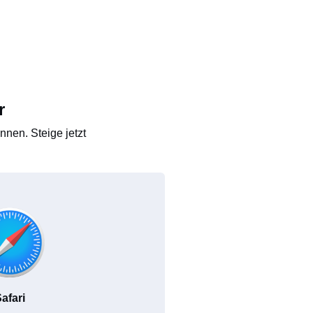
r
nen. Steige jetzt
afari