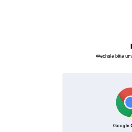
Wechsle bitte um
Google