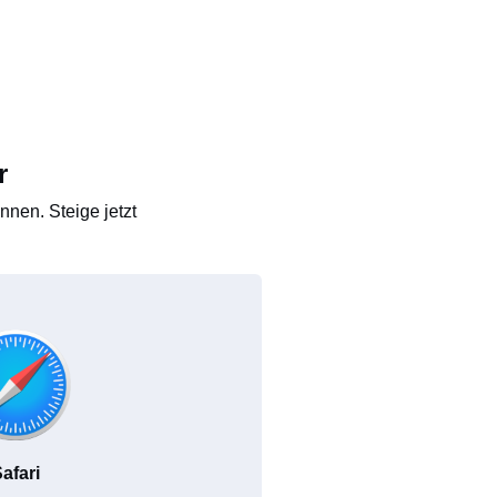
r
nen. Steige jetzt
afari