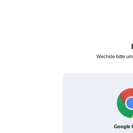
Wechsle bitte um
Google