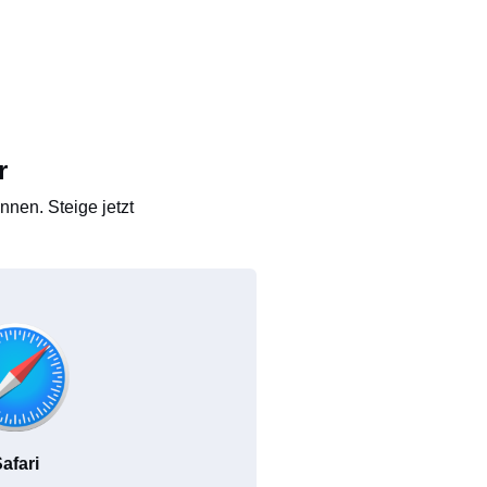
r
nen. Steige jetzt
afari