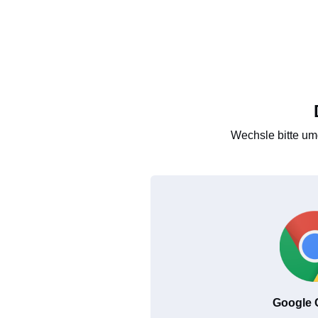
Wechsle bitte um
Google