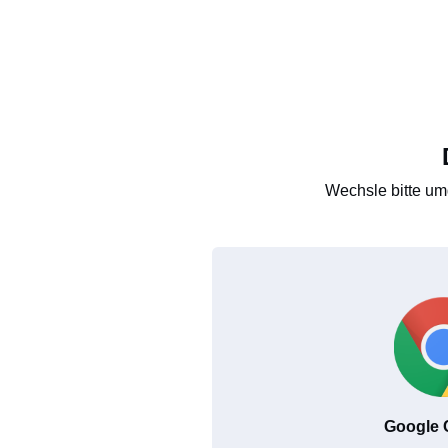
Wechsle bitte um
Google