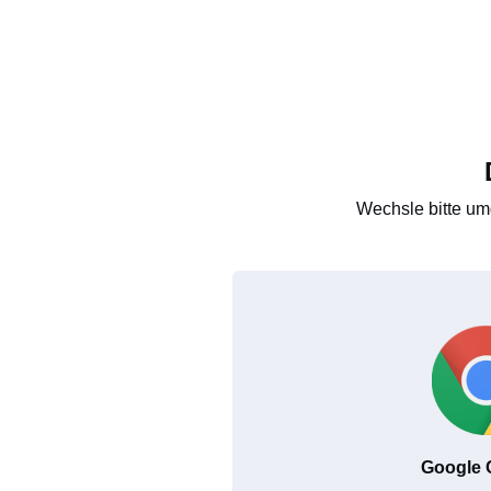
Wechsle bitte um
Google