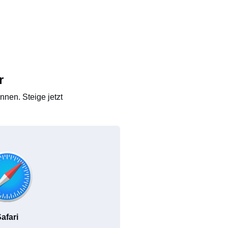
r
nen. Steige jetzt
afari