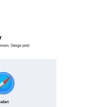
r
nen. Steige jetzt
afari