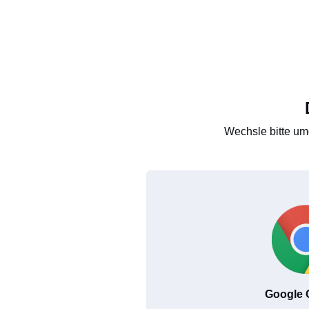
Wechsle bitte um
Google