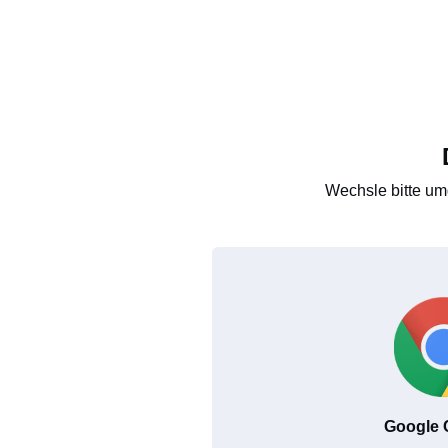
Wechsle bitte um
Google