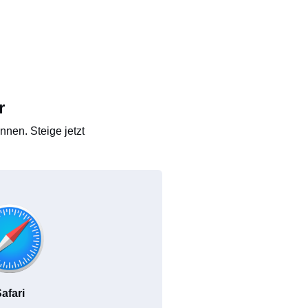
r
nen. Steige jetzt
afari