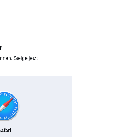
r
nen. Steige jetzt
afari