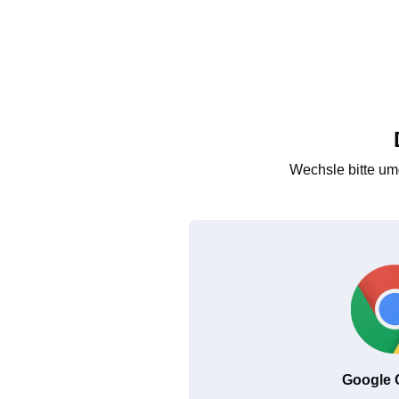
Wechsle bitte um
Google