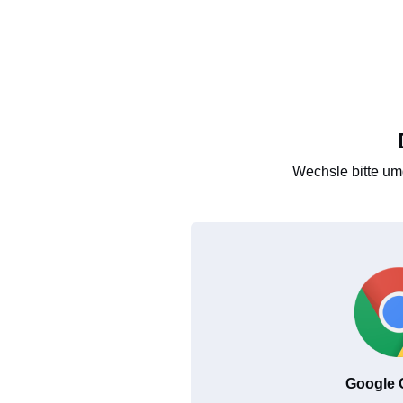
Wechsle bitte um
Google