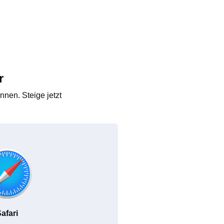
r
nen. Steige jetzt
afari