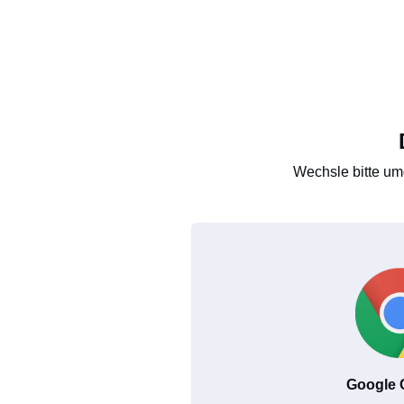
Wechsle bitte um
Google