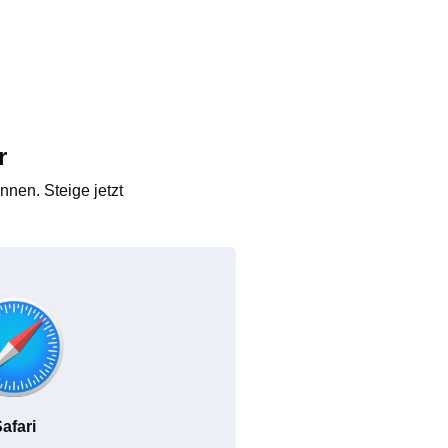
r
nen. Steige jetzt
afari