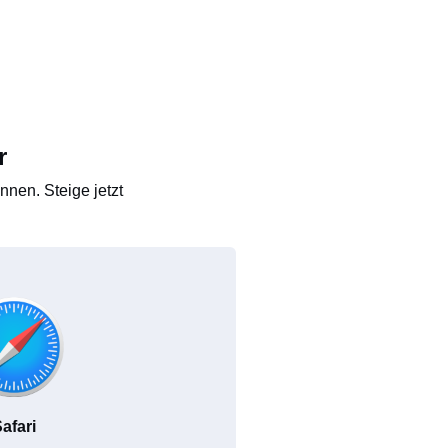
r
nen. Steige jetzt
afari