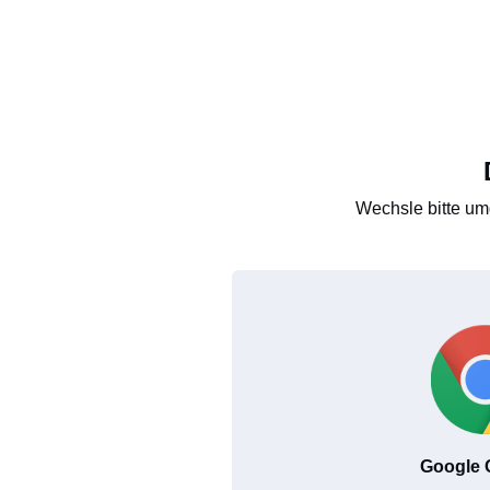
Wechsle bitte um
Google