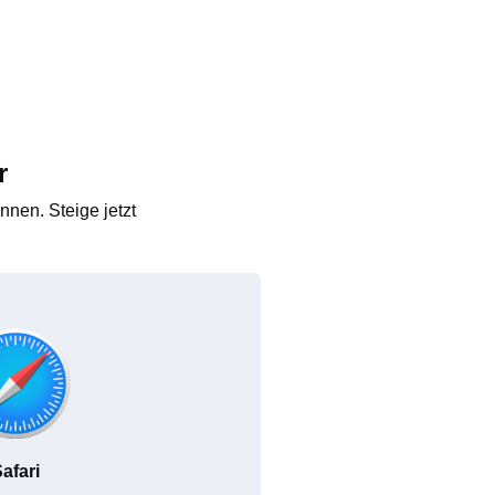
r
nen. Steige jetzt
afari