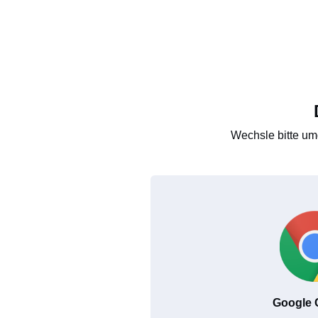
Wechsle bitte um
Google