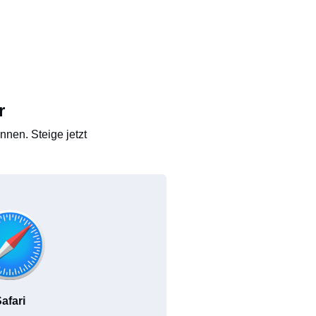
r
nen. Steige jetzt
afari