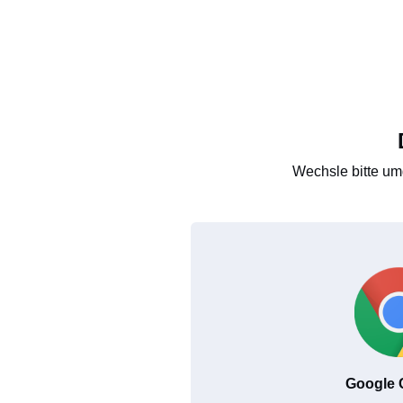
Wechsle bitte um
Google