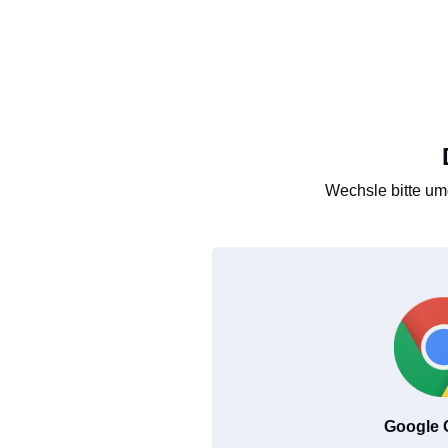
Wechsle bitte um
Google