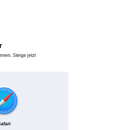
r
nen. Steige jetzt
afari