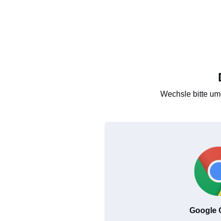
Wechsle bitte um
Google