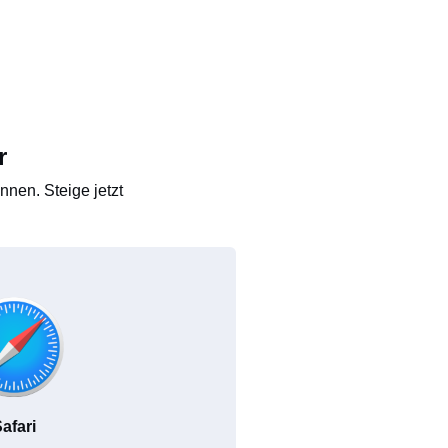
r
nen. Steige jetzt
afari