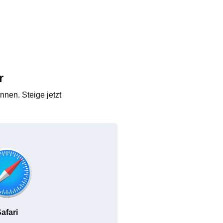
r
nen. Steige jetzt
afari