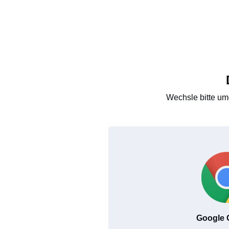
Wechsle bitte um
Google