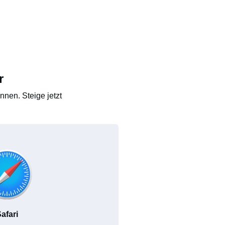
r
nen. Steige jetzt
afari