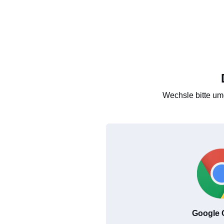
Wechsle bitte um
Google