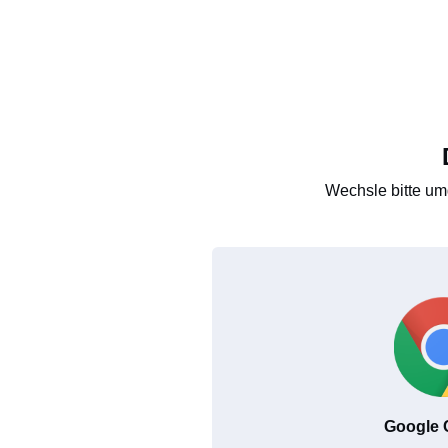
Wechsle bitte um
Google