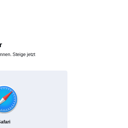
r
nen. Steige jetzt
afari