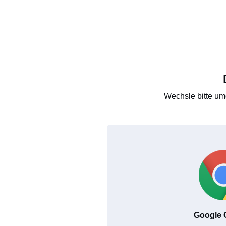
Wechsle bitte um
Google