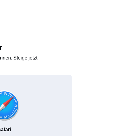
r
nen. Steige jetzt
afari