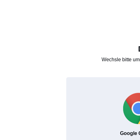
Wechsle bitte um
Google