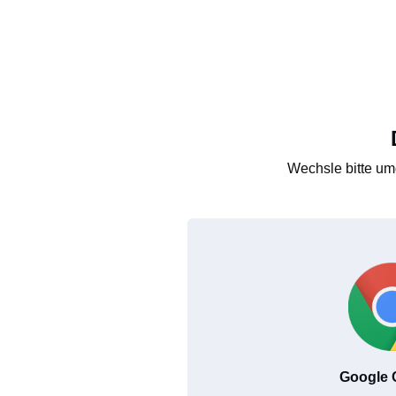
Wechsle bitte um
Google