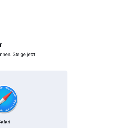
r
nen. Steige jetzt
afari