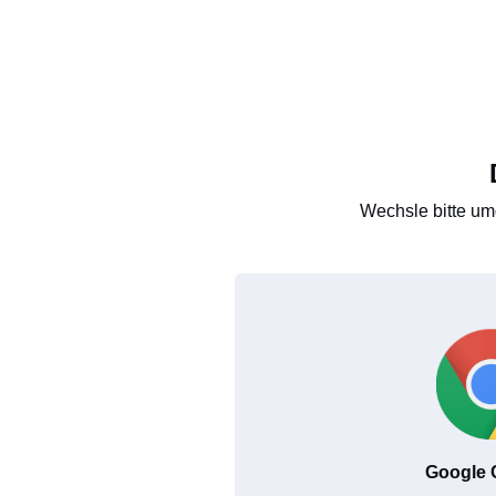
Wechsle bitte um
Google