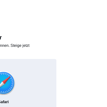
r
nen. Steige jetzt
afari