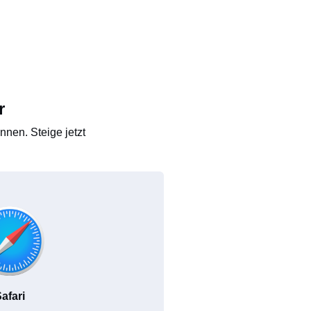
r
nen. Steige jetzt
afari