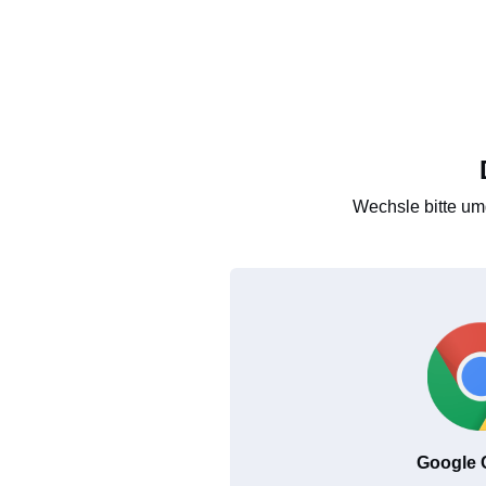
Wechsle bitte um
Google