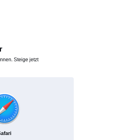
r
nen. Steige jetzt
afari