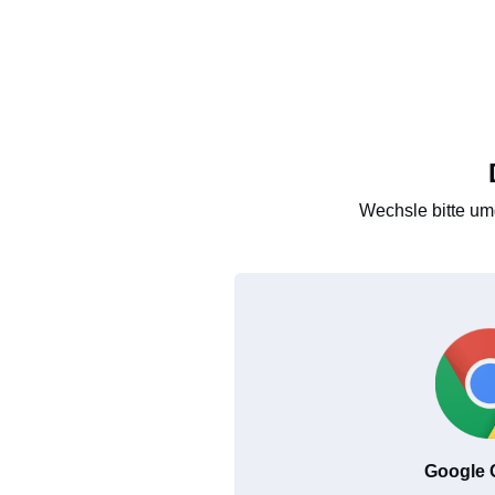
Wechsle bitte um
Google