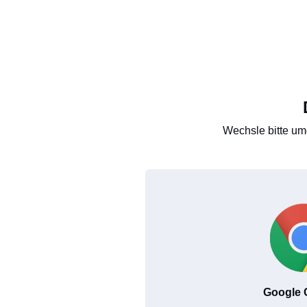
Wechsle bitte um
Google