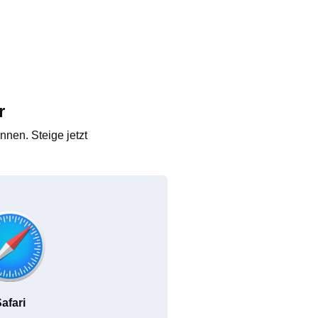
r
nen. Steige jetzt
afari