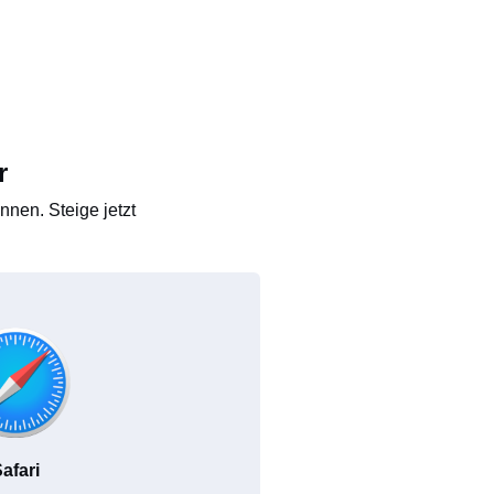
r
nen. Steige jetzt
afari