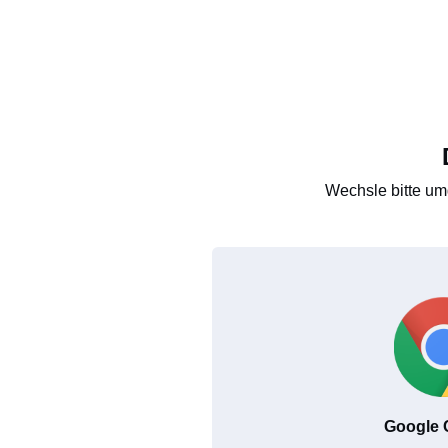
Wechsle bitte um
Google