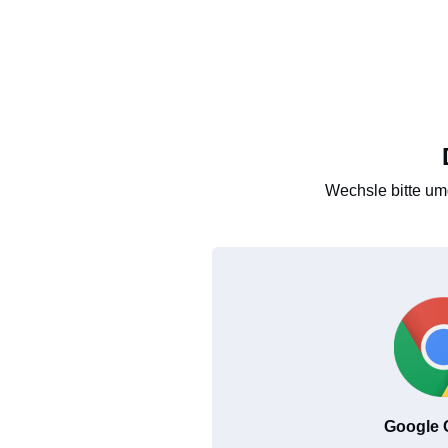
Wechsle bitte um
Google