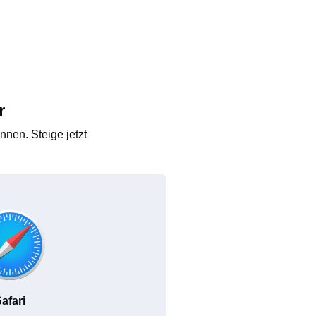
r
nen. Steige jetzt
afari