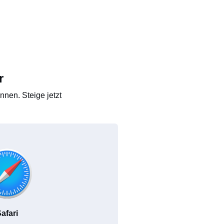
r
nen. Steige jetzt
afari