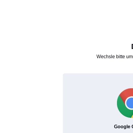
Wechsle bitte um
Google