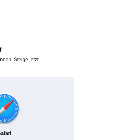
r
nen. Steige jetzt
afari