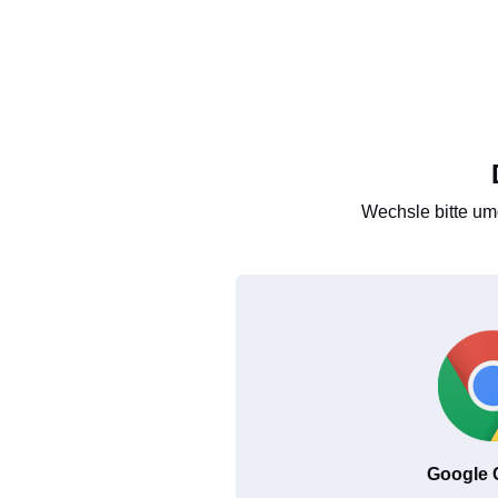
Wechsle bitte um
Google