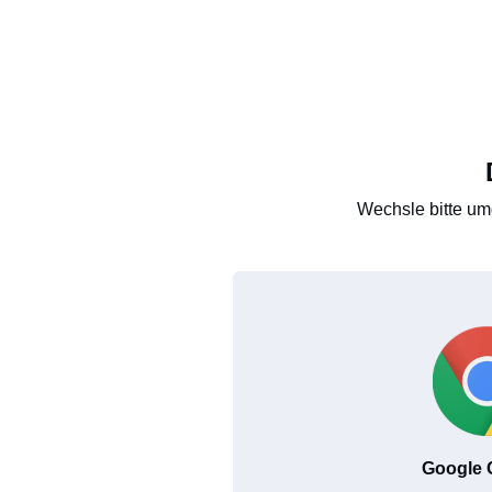
Wechsle bitte um
Google