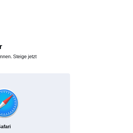
r
nen. Steige jetzt
afari