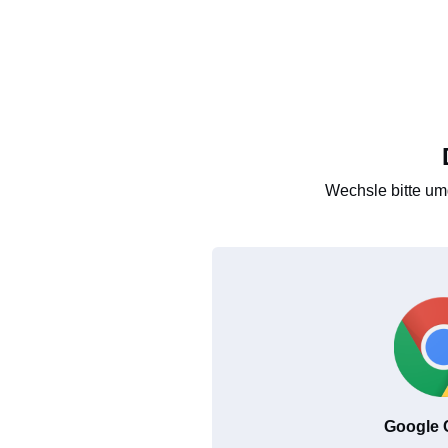
Wechsle bitte um
Google