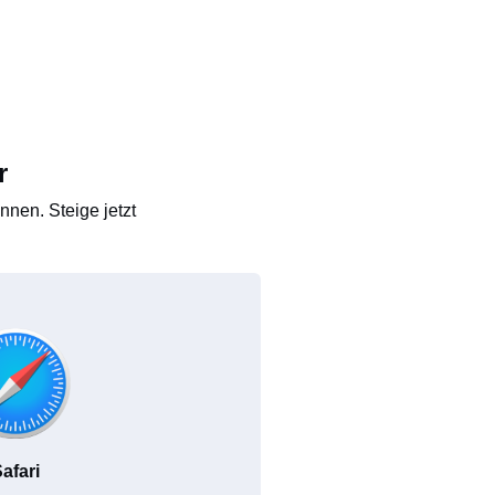
r
nen. Steige jetzt
afari