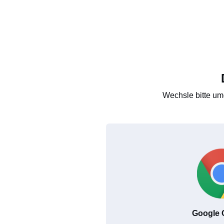
Wechsle bitte um
Google