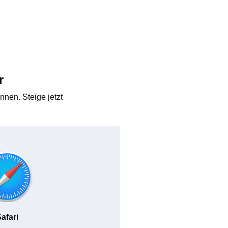
r
nen. Steige jetzt
afari