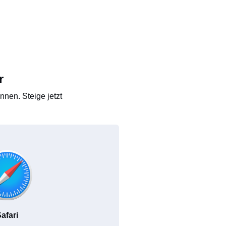
r
nen. Steige jetzt
afari