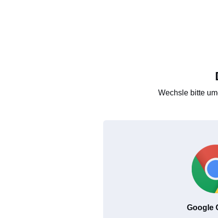
Wechsle bitte um
Google