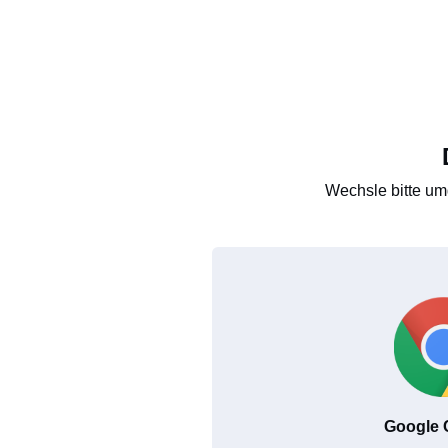
Wechsle bitte um
Google