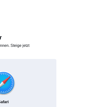
r
nen. Steige jetzt
afari