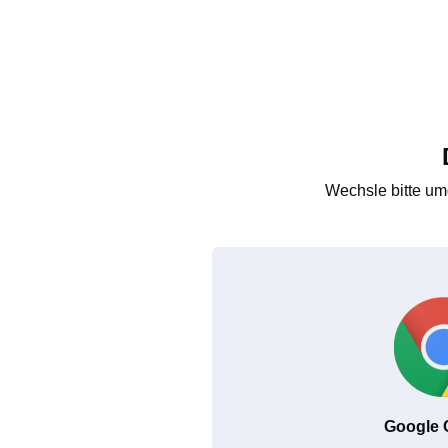
Wechsle bitte um
Google