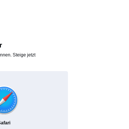
r
nen. Steige jetzt
afari