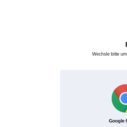
Wechsle bitte um
Google