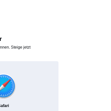
r
nen. Steige jetzt
afari