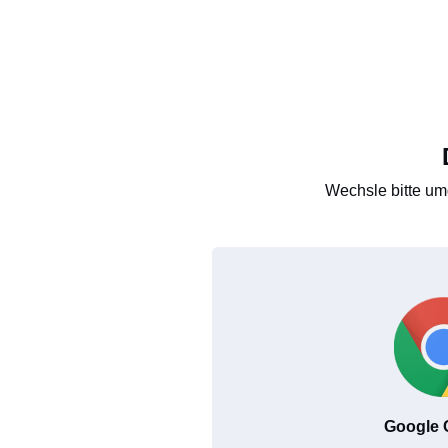
Wechsle bitte um
Google