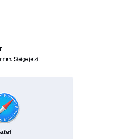
r
nen. Steige jetzt
afari