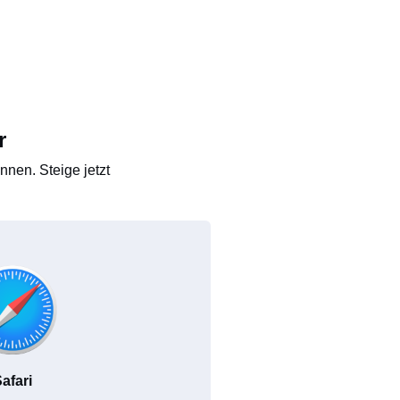
r
nen. Steige jetzt
afari