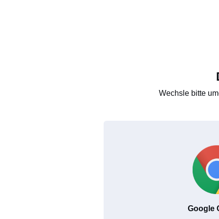
Wechsle bitte um
Google