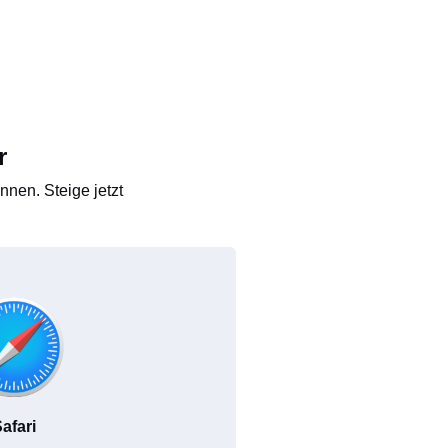
r
nen. Steige jetzt
afari