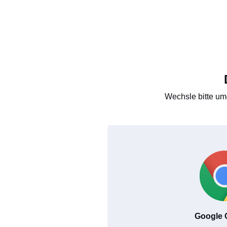
Wechsle bitte um
Google