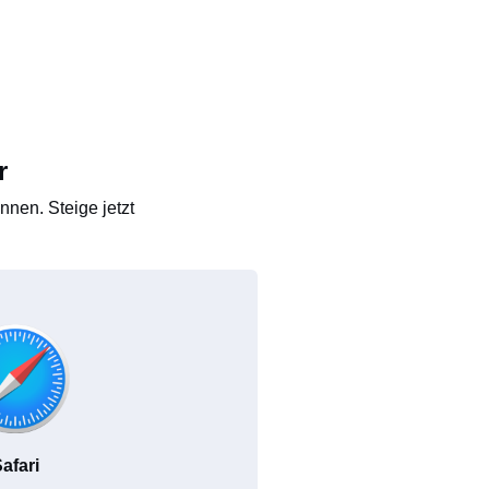
r
nen. Steige jetzt
afari