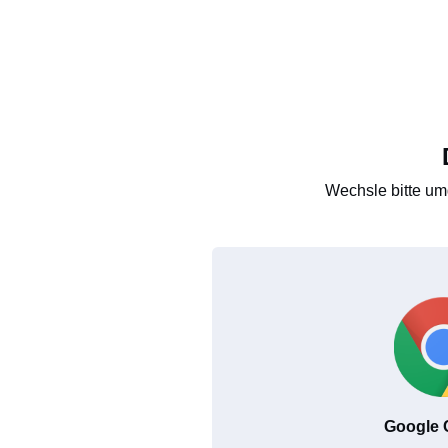
Wechsle bitte um
Google