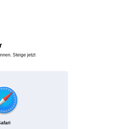
r
nen. Steige jetzt
afari