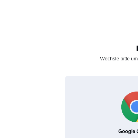
Wechsle bitte um
Google