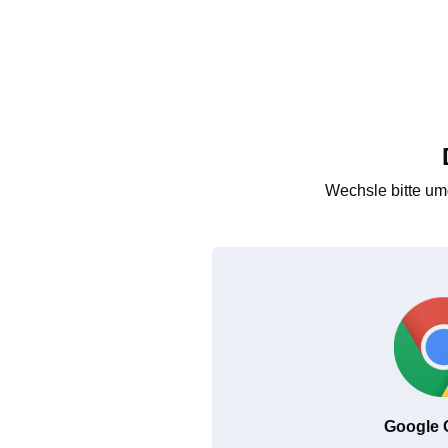
Wechsle bitte um
Google