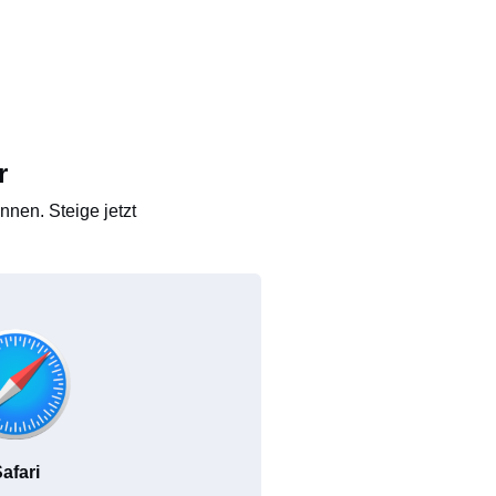
r
nen. Steige jetzt
afari