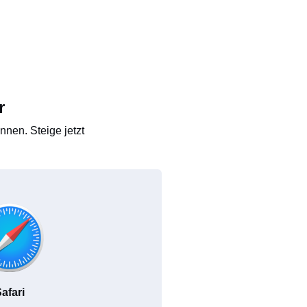
r
nen. Steige jetzt
afari