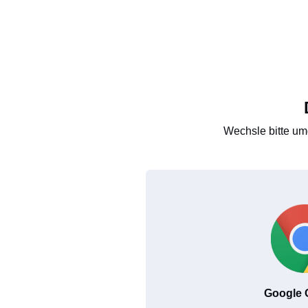
Wechsle bitte um
Google