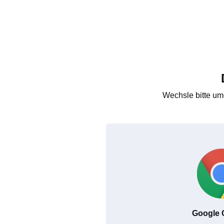
Wechsle bitte um
Google