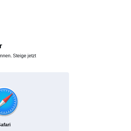
r
nen. Steige jetzt
afari