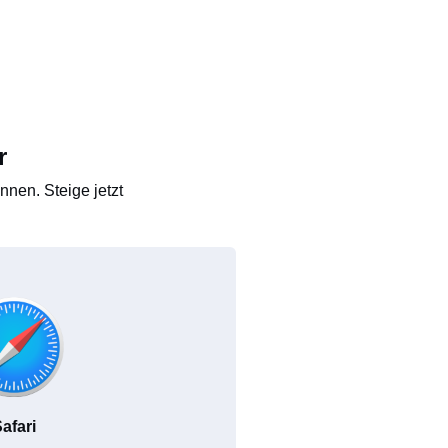
r
nen. Steige jetzt
afari