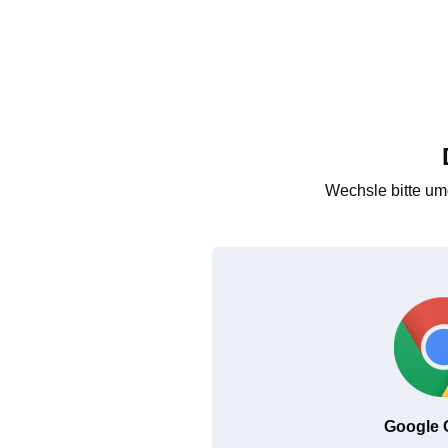
Wechsle bitte um
Google