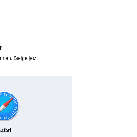
r
nen. Steige jetzt
afari