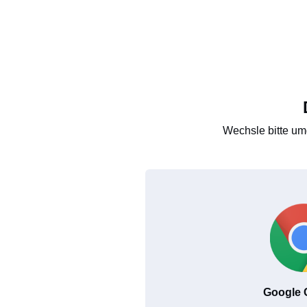
Wechsle bitte um
Google